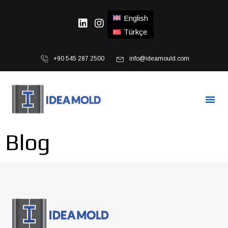
English
Türkçe
+90 545 287 2500
info@ideamould.com
Blog